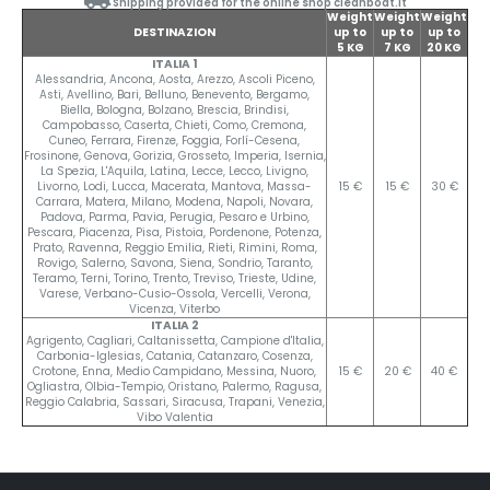
Shipping provided for the online shop cleanboat.it
Weight
Weight
Weight
DESTINAZION
up to
up to
up to
5 KG
7 KG
20 KG
ITALIA 1
Alessandria, Ancona, Aosta, Arezzo, Ascoli Piceno,
Asti, Avellino, Bari, Belluno, Benevento, Bergamo,
Biella, Bologna, Bolzano, Brescia, Brindisi,
Campobasso, Caserta, Chieti, Como, Cremona,
Cuneo, Ferrara, Firenze, Foggia, Forlí-Cesena,
Frosinone, Genova, Gorizia, Grosseto, Imperia, Isernia,
La Spezia, L'Aquila, Latina, Lecce, Lecco, Livigno,
Livorno, Lodi, Lucca, Macerata, Mantova, Massa-
15 €
15 €
30 €
Carrara, Matera, Milano, Modena, Napoli, Novara,
Padova, Parma, Pavia, Perugia, Pesaro e Urbino,
Pescara, Piacenza, Pisa, Pistoia, Pordenone, Potenza,
Prato, Ravenna, Reggio Emilia, Rieti, Rimini, Roma,
Rovigo, Salerno, Savona, Siena, Sondrio, Taranto,
Teramo, Terni, Torino, Trento, Treviso, Trieste, Udine,
Varese, Verbano-Cusio-Ossola, Vercelli, Verona,
Vicenza, Viterbo
ITALIA 2
Agrigento, Cagliari, Caltanissetta, Campione d'Italia,
Carbonia-Iglesias, Catania, Catanzaro, Cosenza,
Crotone, Enna, Medio Campidano, Messina, Nuoro,
15 €
20 €
40 €
Ogliastra, Olbia-Tempio, Oristano, Palermo, Ragusa,
Reggio Calabria, Sassari, Siracusa, Trapani, Venezia,
Vibo Valentia