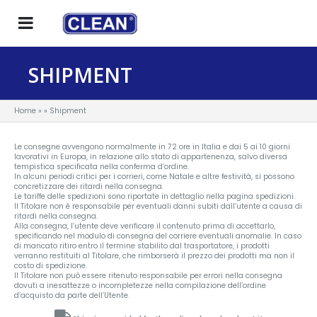
SHIPMENT
Home
» » Shipment
Le consegne avvengono normalmente in 72 ore in Italia e dai 5 ai 10 giorni
lavorativi in Europa, in relazione allo stato di appartenenza, salvo diversa
tempistica specificata nella conferma d’ordine.
In alcuni periodi critici per i corrieri, come Natale e altre festività, si possono
concretizzare dei ritardi nella consegna.
Le tariffe delle spedizioni sono riportate in dettaglio nella pagina spedizioni.
Il Titolare non è responsabile per eventuali danni subiti dall’utente a causa di
ritardi nella consegna.
Alla consegna, l’utente deve verificare il contenuto prima di accettarlo,
specificando nel modulo di consegna del corriere eventuali anomalie. In caso
di mancato ritiro entro il termine stabilito dal trasportatore, i prodotti
verranno restituiti al Titolare, che rimborserà il prezzo dei prodotti ma non il
costo di spedizione.
Il Titolare non può essere ritenuto responsabile per errori nella consegna
dovuti a inesattezze o incompletezze nella compilazione dell’ordine
d’acquisto da parte dell’Utente.