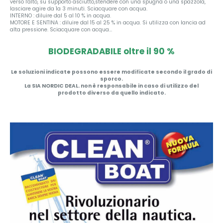
verso l'alto, su supporto asciutto,stendere con una spugna o una spazzola,
lasciare agire da 1a 3 minuti. Sciacquare con acqua.
INTERNO : diluire dal 5 al 10 % in acqua.
MOTORE E SENTINA : diluire dal 15 al 25 % in acqua. Si utilizza con lancia ad
alta pressione. Sciacquare con acqua...
BIODEGRADABILE oltre il 90 %
Le soluzioni indicate possono essere modificate secondo il grado di
sporco.
La SIA NORDIC DEAL. non è responsabile in caso di utilizzo del
prodotto diverso da quello indicato.