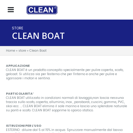
STORE
CLEAN BOAT
Home
» store » Clean Boat
APPLICAZIONE
CLEAN BOAT è un prodotto concepito specialmente per pulire coperta, scafo,
gelcoat. Si utilizza sia per l'esterno che per l'interno e anche per pulire e
sgarssare i motori e sentina.
PARTICOLARITA’
CLEAN BOAT utilizzato in condizioni normali di lavaggio,non lascia nessuna
traccia sullo scafo, coperta, alluminio, inox , parabordi, cuscini, gomma, PVC,
skai ecc. ... CLEAN BOAT elimina il sale marino e lascia uno splendore naturale
su ponti e scafo. CLEAN BOAT sopprime lo sporco statico.
ISTRUZIONI PER L’USO
ESTERNO : diluire dal 5 al 15% in acqua. Spruzzare manualmente dal basso